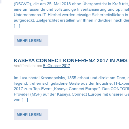
(DSGVO), die am 25. Mai 2018 ohne Übergansfrist in Kraft tr
eine umfassende und vollständige Inventarisierung und optima
Unternehmens-IT. Hierbei werden etwaige Sicherheitslücken in 
aufgedeckt. Zielgerichtet erstellen wir Ihnen individuell nac
[…]
MEHR LESEN
KASEYA CONNECT KONFERENZ 2017 IN AM
Veröffentlicht am
5. Oktober 2017
Im Luxushotel Krasnapolsky, 1855 erbaut und direkt am Dam,
liegend, treffen sich geladene Gäste aus der Industrie, IT-Ex
2017 zum Top-Event „Kaseya Connect Europe“. Das CONFORM 
Provider (MSP) auf der Kaseya Connect Europe mit unserer Ges
von […]
MEHR LESEN